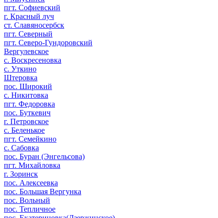
пгт. Софиевский
г. Красный луч
ст. Славяносербск
пгт. Северный
пгт. Северо-Гундоровский
Вергулевское
с. Воскресеновка
c. Уткино
Штеровка
пос. Широкий
с. Никитовка
пгт. Федоровка
пос. Буткевич
г. Петровское
с. Беленькое
пгт. Семейкино
с. Сабовка
пос. Буран (Энгельсова)
пгт. Михайловка
г. Зоринск
пос. Алексеевка
пос. Большая Вергунка
пос. Вольный
пос. Тепличное
пос. Екатериновка(Дзержинское)