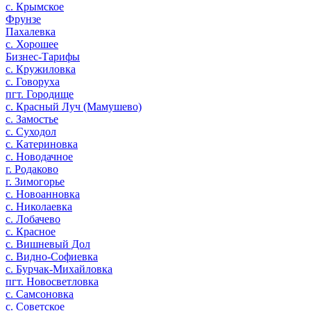
с. Крымское
Фрунзе
Пахалевка
с. Хорошее
Бизнес-Тарифы
с. Кружиловка
с. Говоруха
пгт. Городище
с. Красный Луч (Мамушево)
с. Замостье
с. Суходол
с. Катериновка
с. Новодачное
г. Родаково
г. Зимогорье
с. Новоанновка
с. Николаевка
с. Лобачево
с. Красное
с. Вишневый Дол
с. Видно-Софиевка
с. Бурчак-Михайловка
пгт. Новосветловка
с. Самсоновка
с. Советское