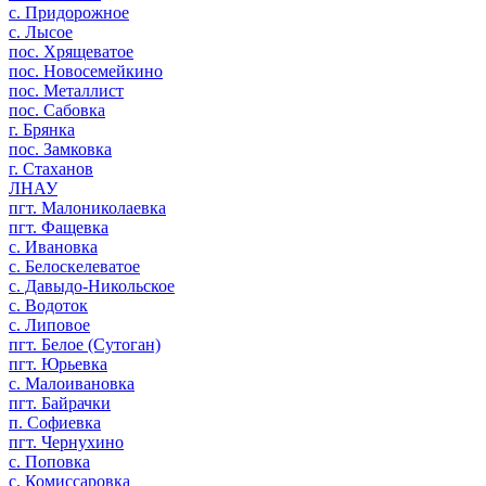
с. Придорожное
с. Лысое
пос. Хрящеватое
пос. Новосемейкино
пос. Металлист
пос. Сабовка
г. Брянка
пос. Замковка
г. Стаханов
ЛНАУ
пгт. Малониколаевка
пгт. Фащевка
с. Ивановка
с. Белоскелеватое
с. Давыдо-Никольское
с. Водоток
с. Липовое
пгт. Белое (Сутоган)
пгт. Юрьевка
с. Малоивановка
пгт. Байрачки
п. Софиевка
пгт. Чернухино
с. Поповка
с. Комиссаровка