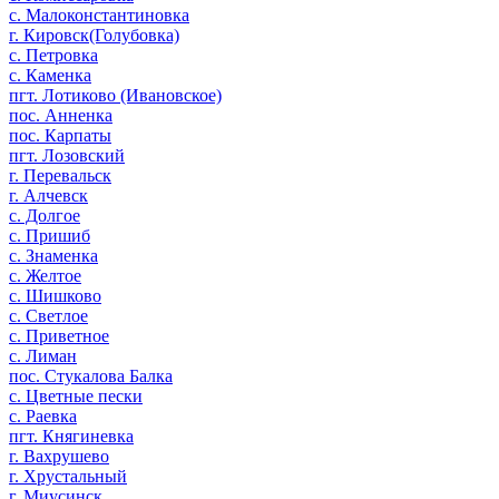
с. Малоконстантиновка
г. Кировск(Голубовка)
с. Петровка
с. Каменка
пгт. Лотиково (Ивановское)
пос. Анненка
пос. Карпаты
пгт. Лозовский
г. Перевальск
г. Алчевск
с. Долгое
с. Пришиб
с. Знаменка
с. Желтое
с. Шишково
с. Светлое
с. Приветное
с. Лиман
пос. Стукалова Балка
с. Цветные пески
с. Раевка
пгт. Княгиневка
г. Вахрушево
г. Хрустальный
г. Миусинск