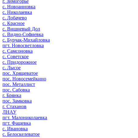
г. Зимогорье
с. Новоанновка
с. Николаевка
с. Лобачево
с. Красное
с. Вишневый Дол
с. Видно-Софиевка
с. Бурчак-Михайловка
пгт. Новосветловка
с. Самсоновка
с. Советское
с. Придорожное
с. Лысое
пос. Хрящеватое
пос. Новосемейкино
пос. Металлист
пос. Сабовка
г. Брянка
пос. Замковка
г. Стаханов
ЛНАУ
пгт. Малониколаевка
пгт. Фащевка
с. Ивановка
с. Белоскелеватое