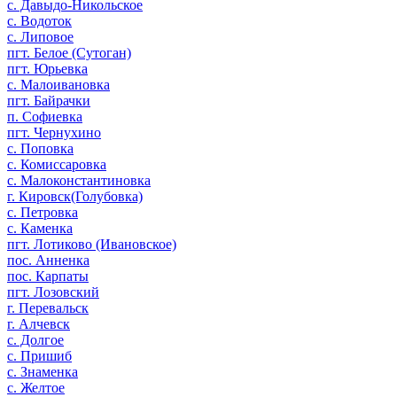
с. Давыдо-Никольское
с. Водоток
с. Липовое
пгт. Белое (Сутоган)
пгт. Юрьевка
с. Малоивановка
пгт. Байрачки
п. Софиевка
пгт. Чернухино
с. Поповка
с. Комиссаровка
с. Малоконстантиновка
г. Кировск(Голубовка)
с. Петровка
с. Каменка
пгт. Лотиково (Ивановское)
пос. Анненка
пос. Карпаты
пгт. Лозовский
г. Перевальск
г. Алчевск
с. Долгое
с. Пришиб
с. Знаменка
с. Желтое