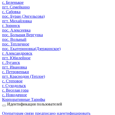
с. Беленькое
пгт. Семейкино
с. Сабовка
пос. Буран (Энгельсова)
пгт. Михайловка
г. Зоринск
пос. Алексеевка
пос. Большая Вергунка
пос. Вольный
пос. Тепличное
пос. Екатериновка(Дзержинское)
г. Александровск
пгт. Юбилейное
г. Луганск
пгт. Ивановка
с. Петровеньки
пгт. Краснодон (Теплое)
с. Степовое
г. Суходольск
с. Веселая гора
с. Новодачное
Корпоративные Тарифы
Идентификация пользователей
Операторам связи предписано идентифицировать