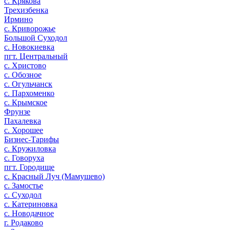
с. Крякова
Трехизбенка
Ирмино
с. Криворожье
Большой Суходол
с. Новокиевка
пгт. Центральный
с. Христово
с. Обозное
с. Огульчанск
с. Пархоменко
с. Крымское
Фрунзе
Пахалевка
с. Хорошее
Бизнес-Тарифы
с. Кружиловка
с. Говоруха
пгт. Городище
с. Красный Луч (Мамушево)
с. Замостье
с. Суходол
с. Катериновка
с. Новодачное
г. Родаково