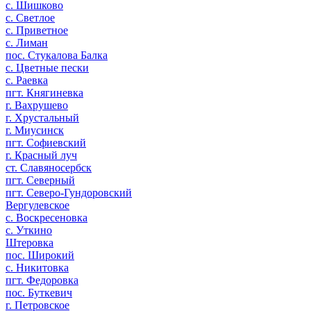
с. Шишково
с. Светлое
с. Приветное
с. Лиман
пос. Стукалова Балка
с. Цветные пески
с. Раевка
пгт. Княгиневка
г. Вахрушево
г. Хрустальный
г. Миусинск
пгт. Софиевский
г. Красный луч
ст. Славяносербск
пгт. Северный
пгт. Северо-Гундоровский
Вергулевское
с. Воскресеновка
c. Уткино
Штеровка
пос. Широкий
с. Никитовка
пгт. Федоровка
пос. Буткевич
г. Петровское