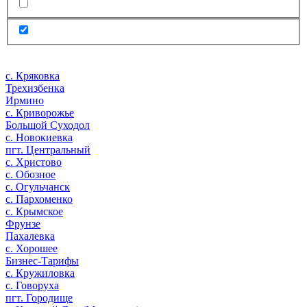
с. Кряковка
Трехизбенка
Ирмино
с. Криворожье
Большой Суходол
с. Новокиевка
пгт. Центральный
с. Христово
с. Обозное
с. Огульчанск
с. Пархоменко
с. Крымское
Фрунзе
Пахалевка
с. Хорошее
Бизнес-Тарифы
с. Кружиловка
с. Говоруха
пгт. Городище