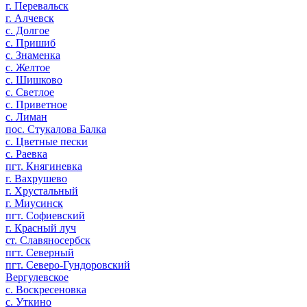
г. Перевальск
г. Алчевск
с. Долгое
с. Пришиб
с. Знаменка
с. Желтое
с. Шишково
с. Светлое
с. Приветное
с. Лиман
пос. Стукалова Балка
с. Цветные пески
с. Раевка
пгт. Княгиневка
г. Вахрушево
г. Хрустальный
г. Миусинск
пгт. Софиевский
г. Красный луч
ст. Славяносербск
пгт. Северный
пгт. Северо-Гундоровский
Вергулевское
с. Воскресеновка
c. Уткино