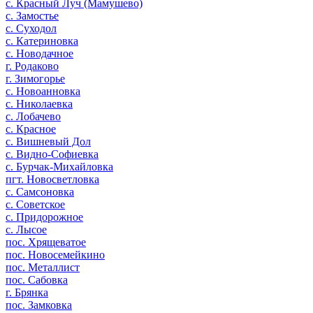
с. Красный Луч (Мамушево)
с. Замостье
с. Суходол
с. Катериновка
с. Новодачное
г. Родаково
г. Зимогорье
с. Новоанновка
с. Николаевка
с. Лобачево
с. Красное
с. Вишневый Дол
с. Видно-Софиевка
с. Бурчак-Михайловка
пгт. Новосветловка
с. Самсоновка
с. Советское
с. Придорожное
с. Лысое
пос. Хрящеватое
пос. Новосемейкино
пос. Металлист
пос. Сабовка
г. Брянка
пос. Замковка