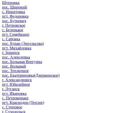
Штеровка
пос. Широкий
с. Никитовка
пгт. Федоровка
пос. Буткевич
г. Петровское
с. Беленькое
пгт. Семейкино
с. Сабовка
пос. Буран (Энгельсова)
пгт. Михайловка
г. Зоринск
пос. Алексеевка
пос. Большая Вергунка
пос. Вольный
пос. Тепличное
пос. Екатериновка(Дзержинское)
г. Александровск
пгт. Юбилейное
г. Луганск
пгт. Ивановка
с. Петровеньки
пгт. Краснодон (Теплое)
с. Степовое
г. Суходольск