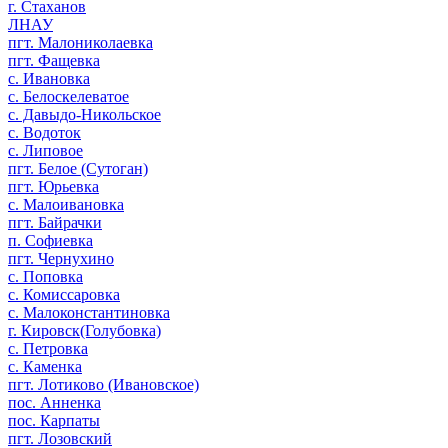
г. Стаханов
ЛНАУ
пгт. Малониколаевка
пгт. Фащевка
с. Ивановка
с. Белоскелеватое
с. Давыдо-Никольское
с. Водоток
с. Липовое
пгт. Белое (Сутоган)
пгт. Юрьевка
с. Малоивановка
пгт. Байрачки
п. Софиевка
пгт. Чернухино
с. Поповка
с. Комиссаровка
с. Малоконстантиновка
г. Кировск(Голубовка)
с. Петровка
с. Каменка
пгт. Лотиково (Ивановское)
пос. Анненка
пос. Карпаты
пгт. Лозовский